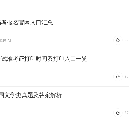
人高考报名官网入口汇总
官网入口
87
热 度
87
学考试准考证打印时间及打印入口一览
87
热 度
87
外国文学史真题及答案解析
87
热 度
87