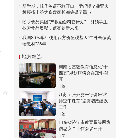
新学期，孩子英语不敢开口、学得慢？龚亚夫
教授指出绝大多数家长都搞错了重点
盼盼食品集团“产教融合科普计划”：引领学生
探索食品奥秘，点亮创新未来
我国80％学生使用西方价值观基因“中外合编英
语教材”23年
地方精选
河南省基础教育信息化“十
四五”规划座谈会在郑州召
开
| 签
排行
江苏：张姬雯一行调研“名
师空中课堂”提质增效建设
工作
| 签
山东省济宁市教育系统网络
信息安全工作会议召开
| 签