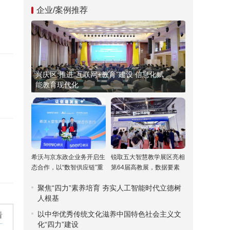
企业/案例推荐
兴庆区:推进“互联网+教育”建设 信息化赋
能教育现代化
希沃与京东政企业务开启生
锐取五大智慧教学展区亮相
态合作，以“数智供应链”重
第64届高教展，数据要素
塑高校采购新范式
驱动课堂评价引关注
聚焦“四力”素养培育 夯实人工智能时代立德树
人根基
以中华优秀传统文化滋养中国特色社会主义文
化“四力”建设