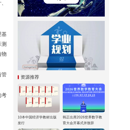
计、
理基
形测
植物
与管
资源推荐
的考
10本中国经济学教材出版
韩正出席2026世界数字教
发行
育大会开幕式并致辞