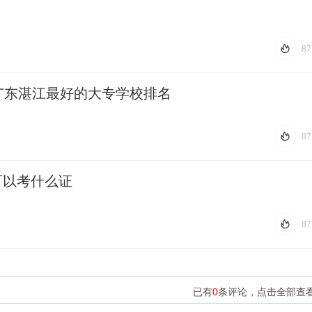
87
热 度
87
广东湛江最好的大专学校排名
87
热 度
87
可以考什么证
87
热 度
87