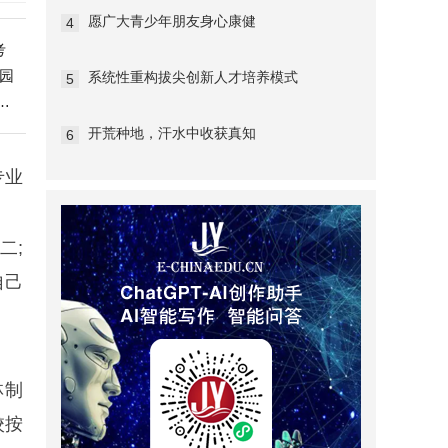
愿广大青少年朋友身心康健
4
考
园
系统性重构拔尖创新人才培养模式
5
统
开荒种地，汗水中收获真知
6
专业
二;
自己
林制
校按