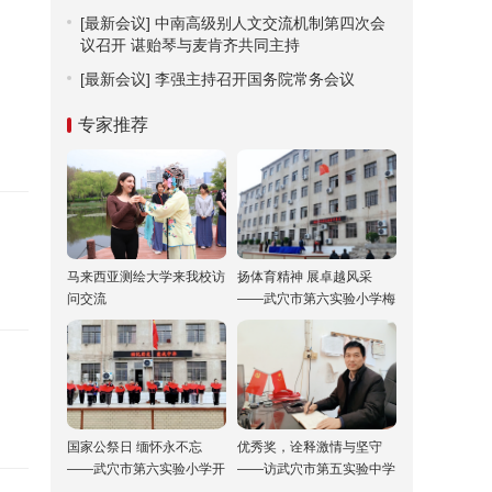
[最新会议]
中南高级别人文交流机制第四次会
议召开 谌贻琴与麦肯齐共同主持
[最新会议]
李强主持召开国务院常务会议
专家推荐
马来西亚测绘大学来我校访
扬体育精神 展卓越风采
问交流
——武穴市第六实验小学梅
川校区冬运会“嗨”翻校园！
国家公祭日 缅怀永不忘
优秀奖，诠释激情与坚守
——武穴市第六实验小学开
——访武穴市第五实验中学
展“国家公祭日”纪念活动
双城校区校长胡乘刚