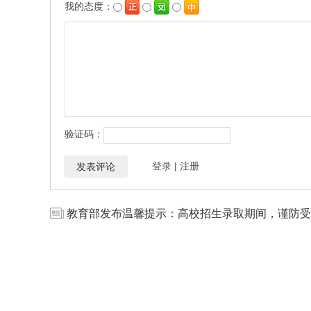
教育部发布温馨提示：高校招生录取期间，谨防受
亚洲这些国家，都在建“元宇宙医院”
(1)
区域教育信息化/智慧教育顶层规划设计
(1)
2022年全国各省成人高考报名官网入口汇总
(1)
这个辽宁姑娘在毕业典礼上的这段话，令人动容！
南师大暑期实践团队走进“大厂”，探秘技术赋能教育