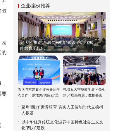
育并
企业/案例推荐
的教
，园
兴庆区:推进“互联网+教育”建设 信息化赋
能教育现代化
据的
通，
希沃与京东政企业务开启生
锐取五大智慧教学展区亮相
需要
态合作，以“数智供应链”重
第64届高教展，数据要素
塑高校采购新范式
驱动课堂评价引关注
聚焦“四力”素养培育 夯实人工智能时代立德树
人根基
以中华优秀传统文化滋养中国特色社会主义文
索，
化“四力”建设