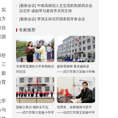
[最新会议]
中南高级别人文交流机制第四次会
，实
议召开 谌贻琴与麦肯齐共同主持
与方
[最新会议]
李强主持召开国务院常务会议
综合
专家推荐
数据
和价
；三
马来西亚测绘大学来我校访
扬体育精神 展卓越风采
问交流
——武穴市第六实验小学梅
、新
川校区冬运会“嗨”翻校园！
教育
化学
国家公祭日 缅怀永不忘
优秀奖，诠释激情与坚守
命与
——武穴市第六实验小学开
——访武穴市第五实验中学
展“国家公祭日”纪念活动
双城校区校长胡乘刚