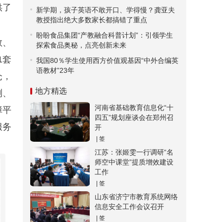
供了
新学期，孩子英语不敢开口、学得慢？龚亚夫
教授指出绝大多数家长都搞错了重点
盼盼食品集团“产教融合科普计划”：引领学生
教、
探索食品奥秘，点亮创新未来
1套
我国80％学生使用西方价值观基因“中外合编英
语教材”23年
仓，
地方精选
测、
河南省基础教育信息化“十
障平
四五”规划座谈会在郑州召
服务
开
| 签
江苏：张姬雯一行调研“名
师空中课堂”提质增效建设
工作
| 签
山东省济宁市教育系统网络
信息安全工作会议召开
| 签