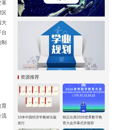
变革
对区
四大
平台
的制
资源推荐
教育
全流
10本中国经济学教材出版
韩正出席2026世界数字教
发行
育大会开幕式并致辞