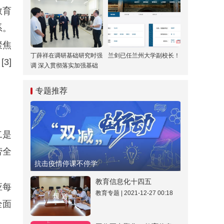
教育
系。
聚焦
丁薛祥在调研基础研究时强
兰剑已任兰州大学副校长！
3]
调 深入贯彻落实加强基础
研究座谈会精神 全面提升
基础研究水平和原始创新能
专题推荐
力
二是
劳全
抗击疫情停课不停学
教育信息化十四五
应每
教育专题 | 2021-12-27 00:18
全面