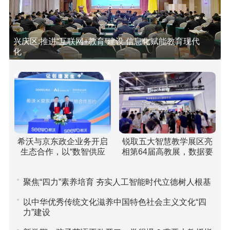
兴庆区:推进“互联网+教育”建设 信息化赋能教育现代
化
希沃与京东政企业务开启
锐取五大智慧教学展区亮
生态合作，以“数智供应
相第64届高教展，数据要
链”重塑高校采购新范式
素驱动课堂评价引关注
聚焦“四力”素养培育 夯实人工智能时代立德树人根基
以中华优秀传统文化滋养中国特色社会主义文化“四
力”建设