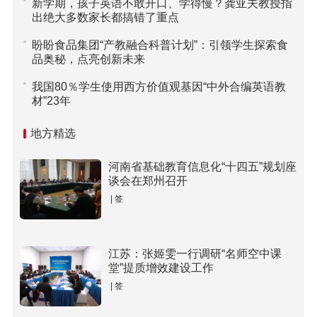
新学期，孩子英语不敢开口、学得慢？龚亚夫教授指
出绝大多数家长都搞错了重点
盼盼食品集团“产教融合科普计划”：引领学生探索食
品奥秘，点亮创新未来
我国80％学生使用西方价值观基因“中外合编英语教
材”23年
地方精选
河南省基础教育信息化“十四五”规划座
谈会在郑州召开
| 签
江苏：张姬雯一行调研“名师空中课
堂”提质增效建设工作
| 签