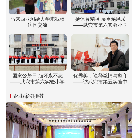
马来西亚测绘大学来我校
扬体育精神 展卓越风采
访问交流
——武穴市第六实验小学
梅川校区冬运会“嗨”翻校
园！
国家公祭日 缅怀永不忘
优秀奖，诠释激情与坚守
——武穴市第六实验小学
——访武穴市第五实验中
开展“国家公祭日”纪念活动
学双城校区校长胡乘刚
企业/案例推荐