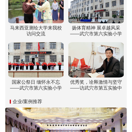
马来西亚测绘大学来我校
扬体育精神 展卓越风采
访问交流
——武穴市第六实验小学
梅川校区冬运会“嗨”翻校
园！
国家公祭日 缅怀永不忘
优秀奖，诠释激情与坚守
——武穴市第六实验小学
——访武穴市第五实验中
开展“国家公祭日”纪念活动
学双城校区校长胡乘刚
企业/案例推荐