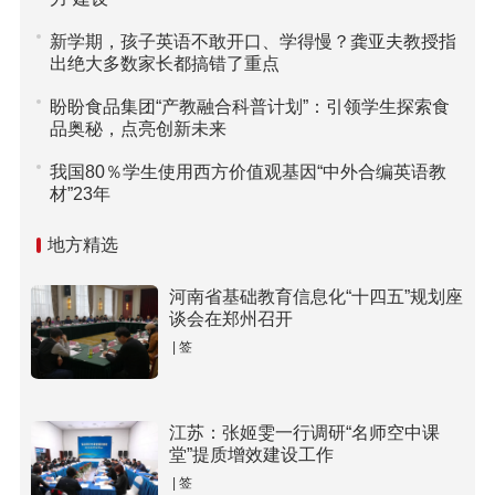
新学期，孩子英语不敢开口、学得慢？龚亚夫教授指
出绝大多数家长都搞错了重点
盼盼食品集团“产教融合科普计划”：引领学生探索食
品奥秘，点亮创新未来
我国80％学生使用西方价值观基因“中外合编英语教
材”23年
地方精选
河南省基础教育信息化“十四五”规划座
谈会在郑州召开
| 签
江苏：张姬雯一行调研“名师空中课
堂”提质增效建设工作
| 签