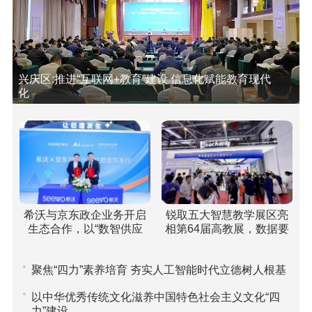
兴庆区:推进“互联网+教育”建设 信息化赋能教育现代
化
希沃与京东政企业务开启
锐取五大智慧教学展区亮
生态合作，以“数智供应
相第64届高教展，数据要
链”重塑高校采购新范式
素驱动课堂评价引关注
聚焦“四力”素养培育 夯实人工智能时代立德树人根基
以中华优秀传统文化滋养中国特色社会主义文化“四
力”建设