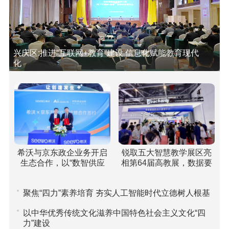
兴庆区:推进“互联网+教育”建设 信息化赋能教育现代
化
希沃与京东政企业务开启
锐取五大智慧教学展区亮
生态合作，以“数智供应
相第64届高教展，数据要
链”重塑高校采购新范式
素驱动课堂评价引关注
聚焦“四力”素养培育 夯实人工智能时代立德树人根基
以中华优秀传统文化滋养中国特色社会主义文化“四
力”建设