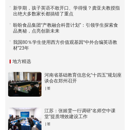
新学期，孩子英语不敢开口、学得慢？龚亚夫教授指
出绝大多数家长都搞错了重点
盼盼食品集团“产教融合科普计划”：引领学生探索食
品奥秘，点亮创新未来
我国80％学生使用西方价值观基因“中外合编英语教
材”23年
地方精选
河南省基础教育信息化“十四五”规划座
谈会在郑州召开
| 签
江苏：张姬雯一行调研“名师空中课
堂”提质增效建设工作
| 签