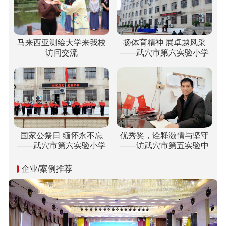
马来西亚测绘大学来我校
扬体育精神 展卓越风采
访问交流
——武穴市第六实验小学
梅川校区冬运会“嗨”翻校
园！
国家公祭日 缅怀永不忘
优秀奖，诠释激情与坚守
——武穴市第六实验小学
——访武穴市第五实验中
开展“国家公祭日”纪念活动
学双城校区校长胡乘刚
企业/案例推荐