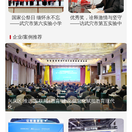
国家公祭日 缅怀永不忘
优秀奖，诠释激情与坚守
——武穴市第六实验小学
——访武穴市第五实验中
开展“国家公祭日”纪念活动
学双城校区校长胡乘刚
企业/案例推荐
兴庆区:推进“互联网+教育”建设 信息化赋能教育现代
化