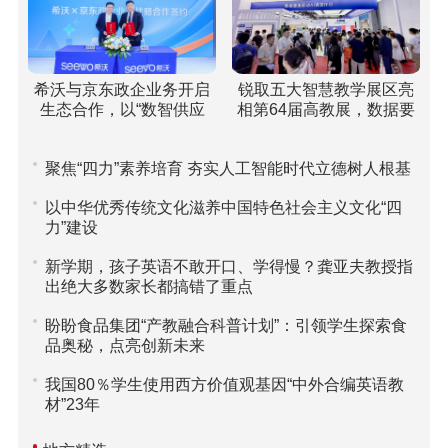
希沃与京东政企业务开启
锐取五大智慧教学展区亮
生态合作，以“数智供应
相第64届高教展，数据要
链”重塑高校采购新范式
素驱动课堂评价引关注
聚焦“四力”素养培育 夯实人工智能时代立德树人根基
以中华优秀传统文化滋养中国特色社会主义文化“四
力”建设
新学期，孩子英语不敢开口、学得慢？龚亚夫教授指
出绝大多数家长都搞错了重点
盼盼食品集团“产教融合科普计划”：引领学生探索食
品奥秘，点亮创新未来
我国80％学生使用西方价值观基因“中外合编英语教
材”23年