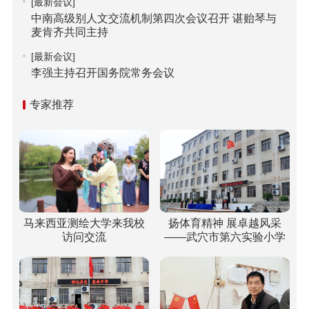
[最新会议]
中南高级别人文交流机制第四次会议召开 谌贻琴与
麦肯齐共同主持
[最新会议]
李强主持召开国务院常务会议
专家推荐
马来西亚测绘大学来我校
扬体育精神 展卓越风采
访问交流
——武穴市第六实验小学
梅川校区冬运会“嗨”翻校
园！