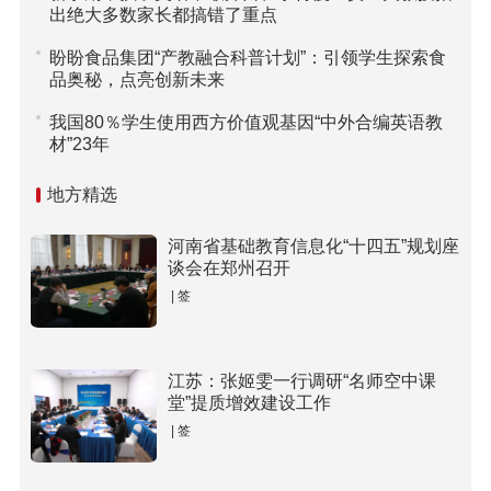
出绝大多数家长都搞错了重点
盼盼食品集团“产教融合科普计划”：引领学生探索食
品奥秘，点亮创新未来
我国80％学生使用西方价值观基因“中外合编英语教
材”23年
地方精选
河南省基础教育信息化“十四五”规划座
谈会在郑州召开
| 签
江苏：张姬雯一行调研“名师空中课
堂”提质增效建设工作
| 签