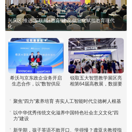
兴庆区:推进“互联网+教育”建设 信息化赋能教育现代
化
希沃与京东政企业务开启
锐取五大智慧教学展区亮
生态合作，以“数智供应
相第64届高教展，数据要
链”重塑高校采购新范式
素驱动课堂评价引关注
聚焦“四力”素养培育 夯实人工智能时代立德树人根基
以中华优秀传统文化滋养中国特色社会主义文化“四
力”建设
新学期，孩子英语不敢开口、学得慢？龚亚夫教授指