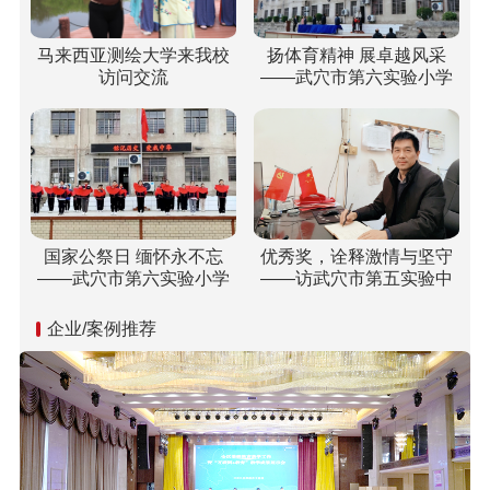
马来西亚测绘大学来我校
扬体育精神 展卓越风采
访问交流
——武穴市第六实验小学
梅川校区冬运会“嗨”翻校
园！
国家公祭日 缅怀永不忘
优秀奖，诠释激情与坚守
——武穴市第六实验小学
——访武穴市第五实验中
开展“国家公祭日”纪念活动
学双城校区校长胡乘刚
企业/案例推荐