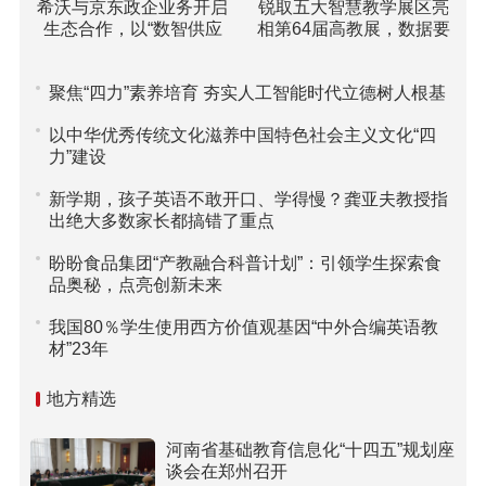
希沃与京东政企业务开启
锐取五大智慧教学展区亮
生态合作，以“数智供应
相第64届高教展，数据要
链”重塑高校采购新范式
素驱动课堂评价引关注
聚焦“四力”素养培育 夯实人工智能时代立德树人根基
以中华优秀传统文化滋养中国特色社会主义文化“四
力”建设
新学期，孩子英语不敢开口、学得慢？龚亚夫教授指
出绝大多数家长都搞错了重点
盼盼食品集团“产教融合科普计划”：引领学生探索食
品奥秘，点亮创新未来
我国80％学生使用西方价值观基因“中外合编英语教
材”23年
地方精选
河南省基础教育信息化“十四五”规划座
谈会在郑州召开