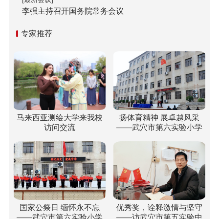
李强主持召开国务院常务会议
专家推荐
马来西亚测绘大学来我校
扬体育精神 展卓越风采
访问交流
——武穴市第六实验小学
梅川校区冬运会“嗨”翻校
园！
国家公祭日 缅怀永不忘
优秀奖，诠释激情与坚守
——武穴市第六实验小学
——访武穴市第五实验中