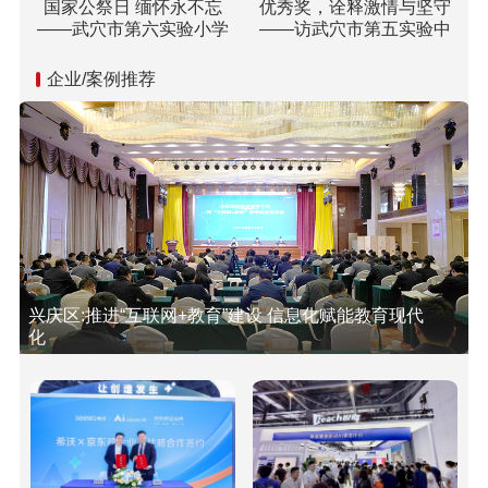
国家公祭日 缅怀永不忘
优秀奖，诠释激情与坚守
——武穴市第六实验小学
——访武穴市第五实验中
开展“国家公祭日”纪念活动
学双城校区校长胡乘刚
企业/案例推荐
兴庆区:推进“互联网+教育”建设 信息化赋能教育现代
化