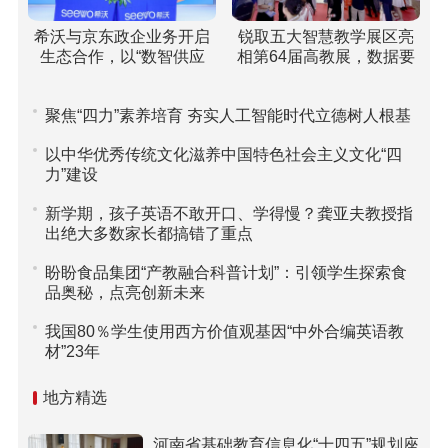
希沃与京东政企业务开启
锐取五大智慧教学展区亮
生态合作，以“数智供应
相第64届高教展，数据要
链”重塑高校采购新范式
素驱动课堂评价引关注
聚焦“四力”素养培育 夯实人工智能时代立德树人根基
以中华优秀传统文化滋养中国特色社会主义文化“四
力”建设
新学期，孩子英语不敢开口、学得慢？龚亚夫教授指
出绝大多数家长都搞错了重点
盼盼食品集团“产教融合科普计划”：引领学生探索食
品奥秘，点亮创新未来
我国80％学生使用西方价值观基因“中外合编英语教
材”23年
地方精选
河南省基础教育信息化“十四五”规划座