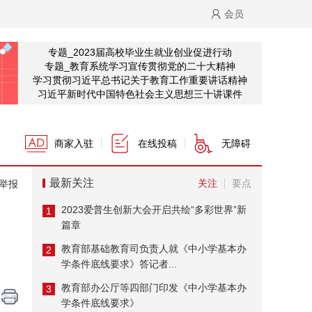
会员
专题_2023届高校毕业生就业创业促进行动
专题_教育系统学习宣传贯彻党的二十大精神
学习贯彻习近平总书记关于教育工作重要讲话精神
习近平新时代中国特色社会主义思想三十讲课件
商家入驻
在线投稿
无障碍
最新关注
关注
要点
举报
2023爱普生创新大会开启共绘“多彩世界”新
1
篇章
教育部基础教育司负责人就《中小学基本办
2
学条件底线要求》答记者...
教育部办公厅等四部门印发《中小学基本办
3
学条件底线要求》