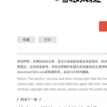
收藏
打印
特别声明：本网转发此文章，旨在为读者提供更多信息资讯，所
网观点，仅供读者参考。本站注明稿件来源为其他媒体的文/图等
dianshiw#163.com或客服联系，会在24小时内删除。
Notice: The articles / pictures and other manuscripts that this w
manuscripts, which does not mean that they agree with their views
involves copyright and other issues, please contact the author by
/
阅读下一篇
/