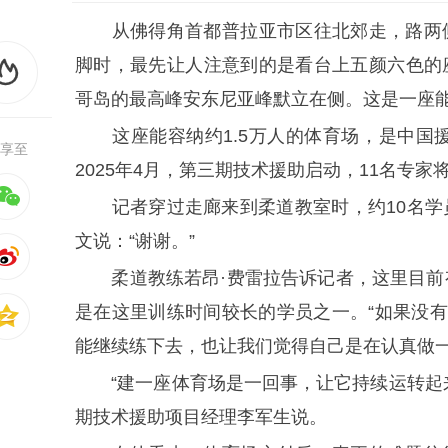
从佛得角首都普拉亚市区往北郊走，路两侧
脚时，最先让人注意到的是看台上五颜六色的
哥岛的最高峰安东尼亚峰默立在侧。这是一座
这座能容纳约1.5万人的体育场，是中国援
享至
2025年4月，第三期技术援助启动，11名专家
记者穿过走廊来到柔道教室时，约10名学
文说：“谢谢。”
柔道教练若昂·费雷拉告诉记者，这里目前有2
是在这里训练时间较长的学员之一。“如果没有
能继续练下去，也让我们觉得自己是在认真做一
“建一座体育场是一回事，让它持续运转起来
期技术援助项目经理李军生说。