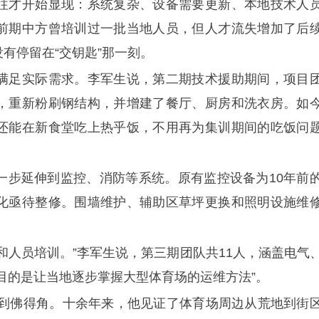
才开始显现：系统复杂、设备需要更新、本地技术人
前期中方曾培训过一批当地人员，但人才流失增加了后
有停留在“交钥匙”那一刻。
足实际需求。李军生说，第二期技术援助期间，项目
，重新粉刷钢结构，并增建了餐厅、厨房和洗衣房。如
还能在新食堂吃上热乎饭，不用再为集训期间的吃饭问
步延伸到监控、消防等系统。原有监控设备为10年前
化亟待整修。围墙维护、辅助区草坪更换和照明设施维
人员培训。”李军生说，第三期团队共11人，涵盖电气
目的是让当地逐步掌握大型体育场的运维方法”。
到佛得角。十余年来，他见证了体育场周边从荒地到街