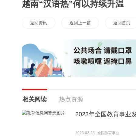
越南“汉语热”何以持续升温
返回资讯
返回上一篇
返回首页
相关阅读
热点资源
2023年全国教育事业
2023-02-23 |
全国教育事业