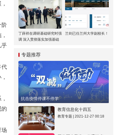
展，
个阶
丁薛祥在调研基础研究时强
兰剑已任兰州大学副校长！
施，
调 深入贯彻落实加强基础
几乎
研究座谈会精神 全面提升
基础研究水平和原始创新能
专题推荐
力
年代
小，
系，
抗击疫情停课不停学
观的
教育信息化十四五
教育专题 | 2021-12-27 00:18
育场