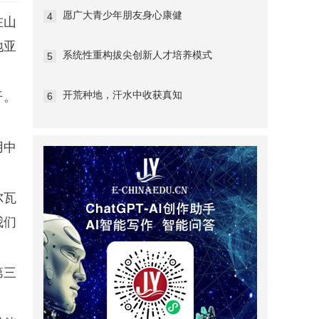
愿广大青少年朋友身心康健
4
在山
地亚
系统性重构拔尖创新人才培养模式
5
开荒种地，汗水中收获真知
开。
6
用中
尔瓦
我们
第三