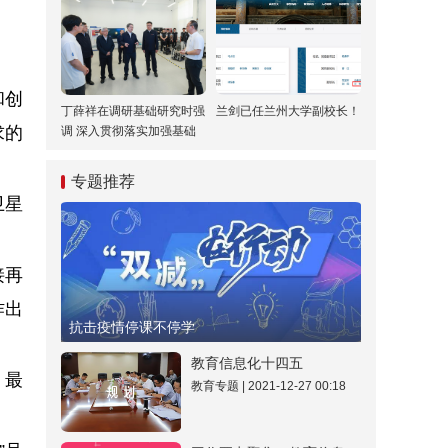
和创
丁薛祥在调研基础研究时强
兰剑已任兰州大学副校长！
求的
调 深入贯彻落实加强基础
研究座谈会精神 全面提升
基础研究水平和原始创新能
专题推荐
力
卫星
接再
作出
抗击疫情停课不停学
教育信息化十四五
，最
教育专题 | 2021-12-27 00:18