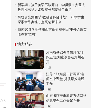
新学期，孩子英语不敢开口、学得慢？龚亚夫
教授指出绝大多数家长都搞错了重点
盼盼食品集团“产教融合科普计划”：引领学生
探索食品奥秘，点亮创新未来
我国80％学生使用西方价值观基因“中外合编英
语教材”23年
地方精选
河南省基础教育信息化“十
四五”规划座谈会在郑州召
开
| 签
江苏：张姬雯一行调研“名
师空中课堂”提质增效建设
工作
| 签
山东省济宁市教育系统网络
信息安全工作会议召开
| 签