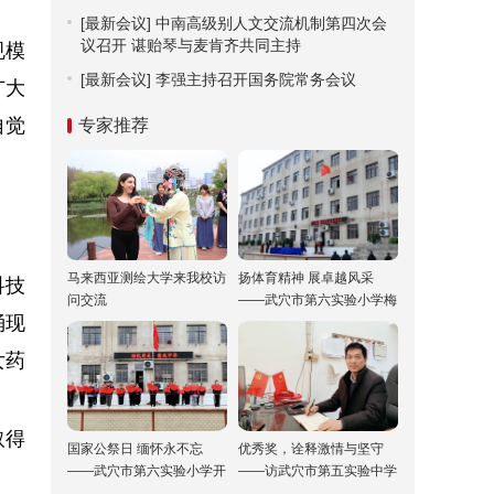
[最新会议]
中南高级别人文交流机制第四次会
议召开 谌贻琴与麦肯齐共同主持
规模
[最新会议]
李强主持召开国务院常务会议
广大
自觉
专家推荐
马来西亚测绘大学来我校访
扬体育精神 展卓越风采
科技
问交流
——武穴市第六实验小学梅
涌现
川校区冬运会“嗨”翻校园！
女药
取得
国家公祭日 缅怀永不忘
优秀奖，诠释激情与坚守
——武穴市第六实验小学开
——访武穴市第五实验中学
展“国家公祭日”纪念活动
双城校区校长胡乘刚