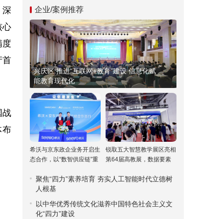
；深
企业/案例推荐
核心
精度
产首
兴庆区:推进“互联网+教育”建设 信息化赋
能教育现代化
国战
体布
希沃与京东政企业务开启生
锐取五大智慧教学展区亮相
态合作，以“数智供应链”重
第64届高教展，数据要素
塑高校采购新范式
驱动课堂评价引关注
聚焦“四力”素养培育 夯实人工智能时代立德树
人根基
以中华优秀传统文化滋养中国特色社会主义文
化“四力”建设