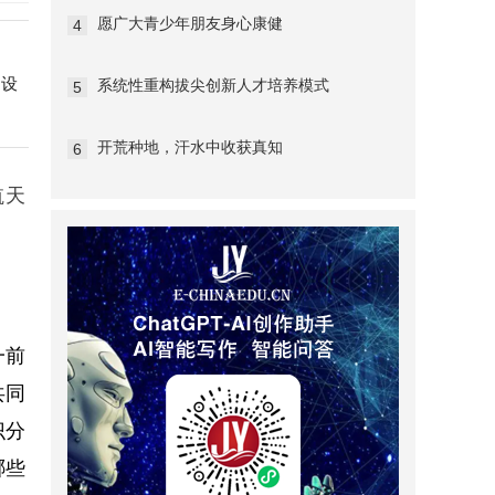
愿广大青少年朋友身心康健
4
。
建设
系统性重构拔尖创新人才培养模式
5
开荒种地，汗水中收获真知
6
航天
一前
共同
识分
哪些