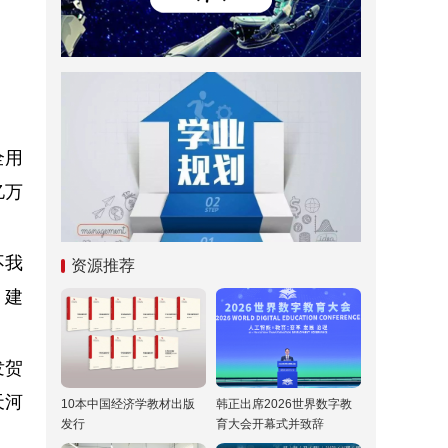
全用
亿万
不我
资源推荐
、建
发贺
天河
10本中国经济学教材出版
韩正出席2026世界数字教
发行
育大会开幕式并致辞