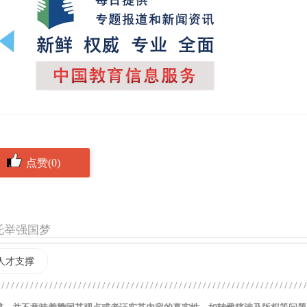
点赞(0)
托举强国梦
人才支撑