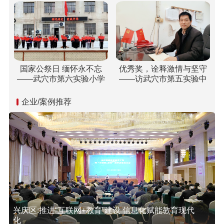
园！
国家公祭日 缅怀永不忘
优秀奖，诠释激情与坚守
——武穴市第六实验小学
——访武穴市第五实验中
开展“国家公祭日”纪念活动
学双城校区校长胡乘刚
企业/案例推荐
兴庆区:推进“互联网+教育”建设 信息化赋能教育现代
化