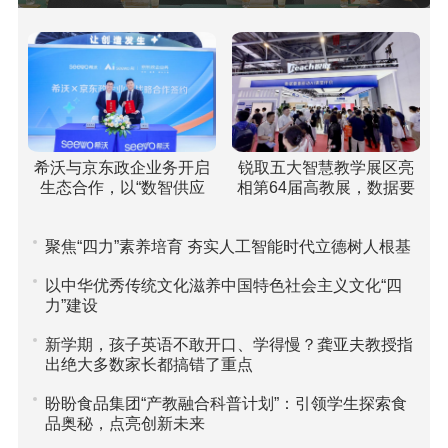
希沃与京东政企业务开启
锐取五大智慧教学展区亮
生态合作，以“数智供应
相第64届高教展，数据要
链”重塑高校采购新范式
素驱动课堂评价引关注
聚焦“四力”素养培育 夯实人工智能时代立德树人根基
以中华优秀传统文化滋养中国特色社会主义文化“四
力”建设
新学期，孩子英语不敢开口、学得慢？龚亚夫教授指
出绝大多数家长都搞错了重点
盼盼食品集团“产教融合科普计划”：引领学生探索食
品奥秘，点亮创新未来