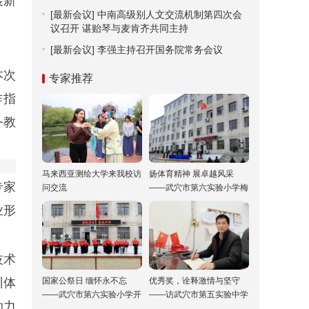
展新
[最新会议]
中南高级别人文交流机制第四次会
议召开 谌贻琴与麦肯齐共同主持
[最新会议]
李强主持召开国务院常务会议
本次
专家推荐
作指
务教
马来西亚测绘大学来我校访
扬体育精神 展卓越风采
专家
问交流
——武穴市第六实验小学梅
川校区冬运会“嗨”翻校园！
业形
技术
训体
国家公祭日 缅怀永不忘
优秀奖，诠释激情与坚守
——武穴市第六实验小学开
——访武穴市第五实验中学
助力
展“国家公祭日”纪念活动
双城校区校长胡乘刚