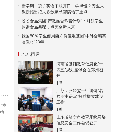
新学期，孩子英语不敢开口、学得慢？龚亚夫
教授指出绝大多数家长都搞错了重点
盼盼食品集团“产教融合科普计划”：引领学生
探索食品奥秘，点亮创新未来
我国80％学生使用西方价值观基因“中外合编英
语教材”23年
地方精选
河南省基础教育信息化“十
四五”规划座谈会在郑州召
开
| 签
江苏：张姬雯一行调研“名
师空中课堂”提质增效建设
工作
非本
| 签
来函
山东省济宁市教育系统网络
信息安全工作会议召开
| 签