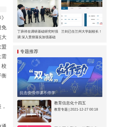
养》
避免
丁薛祥在调研基础研究时强
兰剑已任兰州大学副校长！
范大
调 深入贯彻落实加强基础
研究座谈会精神 全面提升
欧盟
基础研究水平和原始创新能
专题推荐
力
土需
、校
平衡
抗击疫情停课不停学
教育信息化十四五
表，
教育专题 | 2021-12-27 00:18
校通