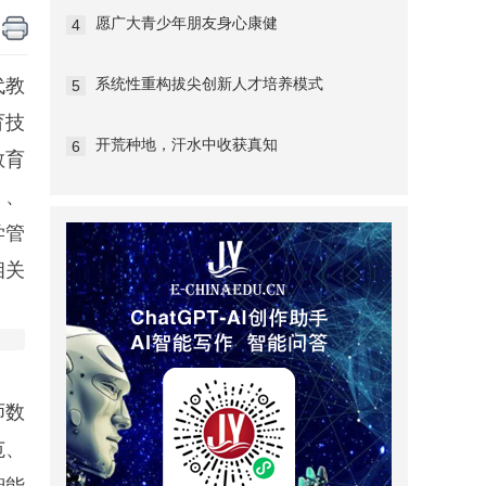
愿广大青少年朋友身心康健
4
代教
系统性重构拔尖创新人才培养模式
5
育技
开荒种地，汗水中收获真知
6
教育
）、
学管
相关
师数
范、
智能