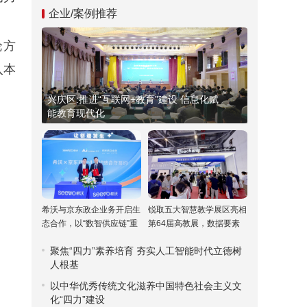
企业/案例推荐
论方
入本
兴庆区:推进“互联网+教育”建设 信息化赋
能教育现代化
希沃与京东政企业务开启生
锐取五大智慧教学展区亮相
态合作，以“数智供应链”重
第64届高教展，数据要素
塑高校采购新范式
驱动课堂评价引关注
聚焦“四力”素养培育 夯实人工智能时代立德树
人根基
以中华优秀传统文化滋养中国特色社会主义文
化“四力”建设