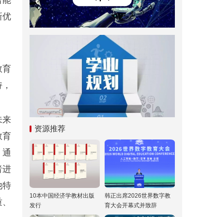
新优
教育
持，
未来
资源推荐
教育
，通
者进
他特
10本中国经济学教材出版
韩正出席2026世界数字教
质、
发行
育大会开幕式并致辞