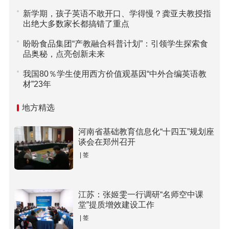
新学期，孩子英语不敢开口、学得慢？龚亚夫教授指
出绝大多数家长都搞错了重点
盼盼食品集团“产教融合科普计划”：引领学生探索食
品奥秘，点亮创新未来
我国80％学生使用西方价值观基因“中外合编英语教
材”23年
地方精选
河南省基础教育信息化“十四五”规划座
谈会在郑州召开
| 签
江苏：张姬雯一行调研“名师空中课
堂”提质增效建设工作
| 签