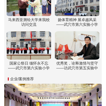
马来西亚测绘大学来我校
扬体育精神 展卓越风采
访问交流
——武穴市第六实验小学
梅川校区冬运会“嗨”翻校
园！
国家公祭日 缅怀永不忘
优秀奖，诠释激情与坚守
——武穴市第六实验小学
——访武穴市第五实验中
开展“国家公祭日”纪念活动
学双城校区校长胡乘刚
企业/案例推荐