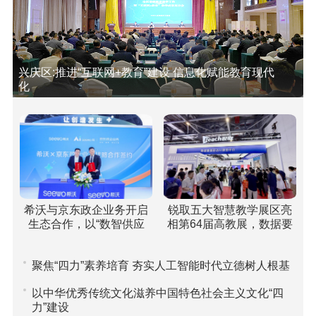
兴庆区:推进“互联网+教育”建设 信息化赋能教育现代
化
希沃与京东政企业务开启
锐取五大智慧教学展区亮
生态合作，以“数智供应
相第64届高教展，数据要
链”重塑高校采购新范式
素驱动课堂评价引关注
聚焦“四力”素养培育 夯实人工智能时代立德树人根基
以中华优秀传统文化滋养中国特色社会主义文化“四
力”建设