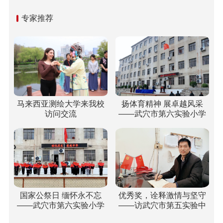
专家推荐
马来西亚测绘大学来我校
扬体育精神 展卓越风采
访问交流
——武穴市第六实验小学
梅川校区冬运会“嗨”翻校
园！
国家公祭日 缅怀永不忘
优秀奖，诠释激情与坚守
——武穴市第六实验小学
——访武穴市第五实验中
开展“国家公祭日”纪念活动
学双城校区校长胡乘刚