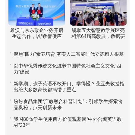
希沃与京东政企业务开启
锐取五大智慧教学展区亮
生态合作，以“数智供应
相第64届高教展，数据要
链”重塑高校采购新范式
素驱动课堂评价引关注
聚焦“四力”素养培育 夯实人工智能时代立德树人根基
以中华优秀传统文化滋养中国特色社会主义文化“四
力”建设
新学期，孩子英语不敢开口、学得慢？龚亚夫教授指
出绝大多数家长都搞错了重点
盼盼食品集团“产教融合科普计划”：引领学生探索食
品奥秘，点亮创新未来
我国80％学生使用西方价值观基因“中外合编英语教
材”23年