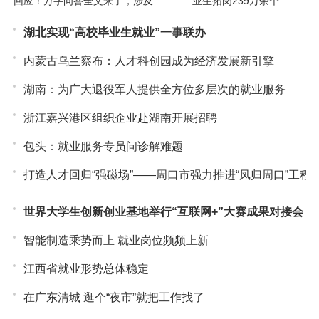
回应！万字问答全文来了，涉及
业生拓岗239万余个
AI、教育、基础科学等多个重磅
命题
湖北实现“高校毕业生就业”一事联办
内蒙古乌兰察布：人才科创园成为经济发展新引擎
湖南：为广大退役军人提供全方位多层次的就业服务
浙江嘉兴港区组织企业赴湖南开展招聘
包头：就业服务专员问诊解难题
打造人才回归“强磁场”——周口市强力推进“凤归周口”工程
世界大学生创新创业基地举行“互联网+”大赛成果对接会
智能制造乘势而上 就业岗位频频上新
江西省就业形势总体稳定
在广东清城 逛个“夜市”就把工作找了