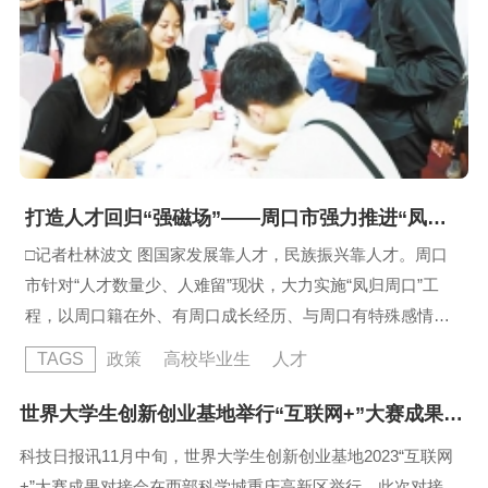
打造人才回归“强磁场”——周口市强力推进“凤归周口”工程走笔
□记者杜林波文 图国家发展靠人才，民族振兴靠人才。周口
市针对“人才数量少、人难留”现状，大力实施“凤归周口”工
程，以周口籍在外、有周口成长经历、与周口有特殊感情的
各类优秀人才为对象，打好乡情、亲情、友情牌，激发周口
TAGS
政策
高校毕业生
人才
籍在外人才服务家乡发展的热情和活力，推动人才回归、资
金回流、项目落地。前段时间，周口市体育中心体育馆里人
世界大学生创新创业基地举行“互联网+”大赛成果对接会
头攒动，第六届中国·河南招才引智创新发展大会周口专场
科技日报讯11月中旬，世界大学生创新创业基地2023“互联网
活动——“凤归周口、共创未来”...
+”大赛成果对接会在西部科学城重庆高新区举行。此次对接会