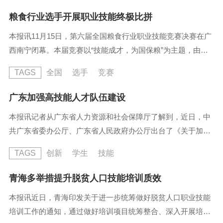
年四季“站桥头”揽活的情景，这里既是一个岗位供需对接的平
粮食行业选手开展职业技能终极比拼
台，也是他们温暖的家。宝峰劳务有限公司线上平台运营负责
本报讯11月15日，第六届全国粮食行业职业技能竞赛决赛在广
人李贤告诉记者& 32;“通过登录‘零工市场’线上小程序平台，入
西南宁闭幕。本届竞赛以“技能成才，为国保粮”为主题，由国
驻企业...
家粮食和物资储备局、中国就业培训技术指导中心、中国财贸
TAGS
全国
选手
竞赛
轻纺烟草工会共同主办，广西壮族自治区粮食和物资储备局、
广西工商职业技术学院承办。国家粮食和物资储备局局长刘焕
广东加强高技能人才队伍建设
鑫表示，开展粮食行业职业技能竞赛，是落实党中央人才强国
本报讯记者从广东省人力资源和社会保障厅了解到，近日，中
战略、就业优先战略和创新驱动发展战略的具体行动，是实施
共广东省委办公厅、广东省人民政府办公厅出台了《关于加强
科技和人才兴粮的...
新时代广东高技能人才队伍建设的实施意见》，从加大高技能
TAGS
创新
学生
技能
人才培养、使用、评价、激励四个方面，提出一系列创新举
措，明确到“十四五”期末，实现广东技能人才占就业人员的比
青海多举措提升脱贫人口技能培训质效
例达到30%，高技能人才占技能人才的比例达到35%。《实施
本报讯近日，青海印发关于进一步统筹做好脱贫人口职业技能
意见》要求，巩固有利于高技能人才发展制度体系的“四梁八
培训工作的通知，通过做好培训项目统筹整合、深入开展培训
柱”，建成以学生学...