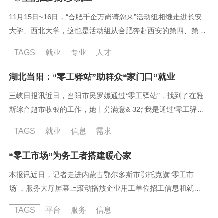
力资源供需对接平台。今年以来，清城区共举办线上线下招
11月15日~16日，“合肥千企万岗请您来”活动组相继走进长安
聘活动24场，提供岗位2395...
大学、西北大学，这也是活动组从合肥奔赴西安的第四、第五
所高校。现场，企业“揽才”模式火力全开，向高校优秀应届毕
TAGS
就业
专业
人才
业生频频抛出橄榄枝，诚邀广大青年学子来肥就业。”在长安
大学招聘现场，西安外国语大学外国语言学及应用语言学专业
湖北当阳：“零工驿站”助群众“家门口”就业
乔逸帆告诉记者，自己是一名土生土长的合肥人，希望毕业后
三峡日报讯近日，当阳市民罗嫘通过“零工驿站”，找到了在雅
就能回到家乡就业...
斯综合超市收银的工作，她十分满意& 32;“我是通过‘零工驿
站’找到这份工作的，在这里工作和生活不会冲突，工作的同时
TAGS
就业
信息
需求
还可以照顾家里。”罗嫘口中的“零工驿站”是由当阳市人社部门
牵头建设，为零工求职者和用人单位进行就业供求信息沟通对
“零工市场”为务工者搭建暖心家
接，满足群众高质量就业需求，构建“放心用工、安心就业、
本报讯近日，记者走进内蒙古鄂尔多斯市鄂托克旗“零工市
方便群众”的“一站式”公共就业服务平台。最近，半月镇白鹤湾
场”，服务大厅屏幕上滚动播放企业用工单位招工信息和就业
农民...
创业政策介绍，广大求职务工人员一目了然。10月27日，鄂托
TAGS
平台
服务
信息
克旗“零工市场”正式运行，广大零工求职者彻底告别了过去一