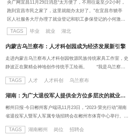
央广网宜昌11月29日消息“太方便了，不用往返至少2小时，
跑到宜昌市民之家了，这里就能办太好了。”在宜昌市猇亭
区人社服务大厅办理了就业登记和职工参保登记的小何激动
地说。工作人员当即表示，可通过湖北政务服务网“高校毕
TAGS
毕业
就业
湖北
业生就业”一件事“一事联办”模块办理，无需再到宜昌市民之
家人社窗口，非常方便...
内蒙古乌兰察布：人才科创园成为经济发展新引擎
走进内蒙古乌兰察布人才科创园牧源民族传统家具工作室，史
静波正在聚精会神地创作传统手工绘画。 “我是乌兰察布
市级非遗蒙古族传统手工绘画技艺代表性传承人，我们的工作
TAGS
人才
人才科创
乌兰察布
室用技艺服务社会，已培养245人。”人才科创园相关负责人表
示，当前，人才科创园通过乌兰察布招商引资京津冀推介
湖南：为广大退役军人提供全方位多层次的就业服务
会、“京蒙百企情”产业对接活动、干部人才组团式帮扶和聘用
郴州日报·今日郴州客户端讯11月23日，“2023·荣光行动”湖南
招商顾问等形式开展双向推介，搭建京蒙企业产业协作平台...
省退役军人暨军人军属专场招聘会在郴州市体育中心举行。本
次专场招聘活动坚持线上线下齐发力，通过开展线下专场招聘
TAGS
湖南郴州
岗位
招聘会
会、线上云聘会、直播带岗等多种方式，为广大退役军人提供