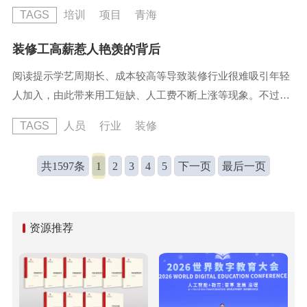
需求调查、对接需求灵活组织培训、推进培训评价有效衔接等
TAGS
培训
项目
青海
举措，公布《脱贫人口职业技能培训项目台账》压实责任，着
力提升全省脱贫人口技能培训质效，进一步提高培训就业率和
装修工高薪惹人艳羡的背后
持证率。同时，鼓励支持各地区、相关部门开展“订单式”“定向
阅读提示学艺周期长、成本较高等导致装修行业很难吸引年轻
式”培训，提升脱贫人口培训合格率和就业稳定率。按照各区
人加入，由此带来用工短缺、人工费不断上涨等现象。不过，
县原则上不少于一个...
当下这一行业并不吸引年轻人入行，用工短缺也助推了工人薪
TAGS
人员
行业
装修
资上涨。“在北京，现在普通打杂的小工已经到了300元一天，
像水电工、木工、油工、焊工等工种都普遍要四五百元一天...
共1597条
1
2
3
4
5
下一页
最后一页
资源推荐