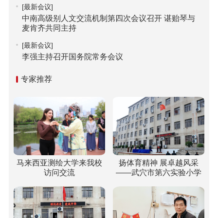
[最新会议]
中南高级别人文交流机制第四次会议召开 谌贻琴与
麦肯齐共同主持
[最新会议]
李强主持召开国务院常务会议
专家推荐
马来西亚测绘大学来我校
扬体育精神 展卓越风采
访问交流
——武穴市第六实验小学
梅川校区冬运会“嗨”翻校
园！