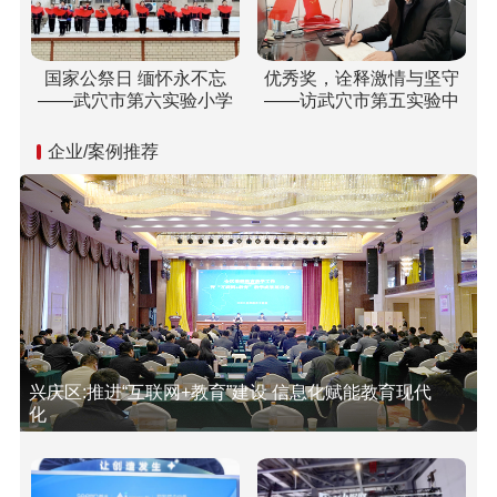
国家公祭日 缅怀永不忘
优秀奖，诠释激情与坚守
——武穴市第六实验小学
——访武穴市第五实验中
开展“国家公祭日”纪念活动
学双城校区校长胡乘刚
企业/案例推荐
兴庆区:推进“互联网+教育”建设 信息化赋能教育现代
化