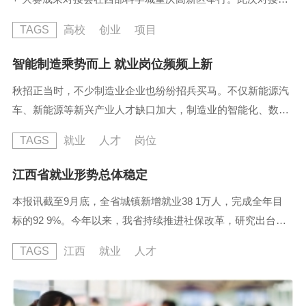
共有成渝两地70余所高校的大学生创业者代表及40余家企业、
TAGS
高校
创业
项目
科研院所、投资机构参加，设有启动仪式、大咖分享、项目路
演、成果对接等环节。据了解，世界大学生创新创业基地
智能制造乘势而上 就业岗位频频上新
以“面向世界、部市共建、贯通资源、打造标杆”为总体思路，
秋招正当时，不少制造业企业也纷纷招兵买马。不仅新能源汽
按照“1+N”的建设模式，在科学谷建设中心区...
车、新能源等新兴产业人才缺口加大，制造业的智能化、数字
化转型也释放出不同于以往的人才需求。就业新风向引领下，
TAGS
就业
人才
岗位
促人才供需，多方多策积极激发制造业的就业新动能...
江西省就业形势总体稳定
本报讯截至9月底，全省城镇新增就业38 1万人，完成全年目
标的92 9%。今年以来，我省持续推进社保改革，研究出台企
业职工基本养老保险全国统筹配套政策，出台失业保险基金省
TAGS
江西
就业
人才
级统收统支实施方案，总结推广职业伤害、补充工伤保险试
点，完善公务员工伤保险政策，推动个人养老金制度在南昌先
行试点，指导赣州市开展城乡居民养老保险集体经济补助试