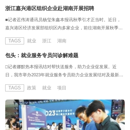
全方位、多层次的就业服务，确保实现人岗相适、人尽其才。
浙江嘉兴港区组织企业赴湖南开展招聘
招聘会现场，共有来自各地187家企业提供的各类优质岗位
■记者迟伟涛通讯员杨玺朱鑫本报讯秋季引才正当时。近日，
7423个，其中长沙、株洲、湘潭、衡阳、永州、佛山等地的54
嘉兴港区经济发展部组织区内多家企业，前往湖南开展秋季招
家企...
聘活动，进一步深化区内企业与各地院校交流合作，及时满足
TAGS
就业
浙江
湖南
企业引才用才需求。在活动前，经济发展部深度对接高校，借
助数字平台，将11家企业的简介、327个岗位的要求等信息精
包头：就业服务专员问诊解难题
准推送给对口专业学生...
□记者娜默热本报讯结对帮扶送服务，助力企业促发展。近
日，我市举办2023年就业服务专员助力企业发展结对及最新惠
企政策解读现场会，就业服务专员和我市重点用工、重大项目
TAGS
政策
就业
项目
企业负责代表现场结对，以“保姆式”服务为企业办实事、解难
题，促进我市稳就业工作有序开展。市人社局、市就业服务中
心有关负责人现场向部分企业发放了通讯交通补贴、一次性扩
岗补贴以及稳岗返还补贴...