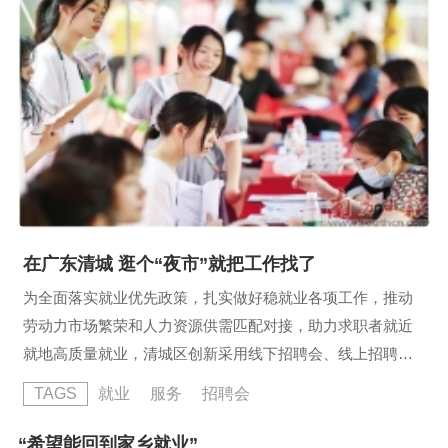
点，推动全省有条件的村集体经济补助城乡居民参保缴费。聚
焦做优“两类人才”...
在广东清城 逛个“夜市”就把工作找了
为全面落实就业优先政策，扎实做好稳就业各项工作，推动
劳动力市场繁荣和人力资源供需匹配对接，助力求职者就近
就地高质量就业，清城区创新采用线下招聘会、线上招聘
会、“人才夜市”、求职招聘小程序相结合的方式，有序开展
TAGS
就业
服务
招聘会
了“春风行动”暨“就业援助月”“民营企业招聘月”“金秋招聘
月”等一系列公共就业服务专项活动，用心搭建线上线下人
“希望能回到家乡就业”